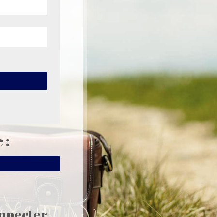
 :
onnecter.