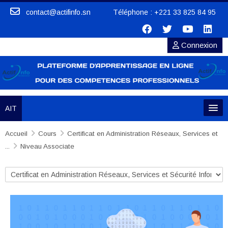
Passer au contenu principal
contact@actifinfo.sn Téléphone : +221 33 825 84 95
Connexion
AIT
Accueil
Créer un compte
Cours
Certificat en Administration Réseaux, Services et
...
Niveau Associate
S'inscrire
Catégories de cours
Formations
Bibliothèque numérique