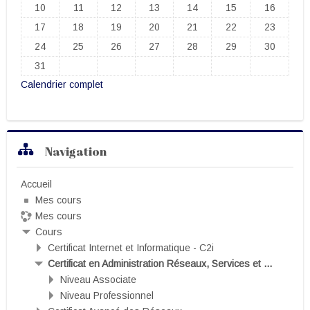
Aucun événement, lundi 10 août
Aucun événement, mardi 11 août
Aucun événement, mercredi 12 août
Aucun événement, jeudi 13 août
Aucun événement, vendredi
Aucun événement, 
Aucun évé
10
11
12
13
14
15
16
Aucun événement, lundi 17 août
Aucun événement, mardi 18 août
Aucun événement, mercredi 19 août
Aucun événement, jeudi 20 août
Aucun événement, vendredi
Aucun événement, 
Aucun évé
17
18
19
20
21
22
23
Aucun événement, lundi 24 août
Aucun événement, mardi 25 août
Aucun événement, mercredi 26 août
Aucun événement, jeudi 27 août
Aucun événement, vendredi
Aucun événement, 
Aucun évé
24
25
26
27
28
29
30
Aucun événement, lundi 31 août
31
Calendrier complet
Passer Navigation
Navigation
Accueil
Mes cours
Mes cours
Cours
Certificat Internet et Informatique - C2i
Certificat en Administration Réseaux, Services et ...
Niveau Associate
Niveau Professionnel