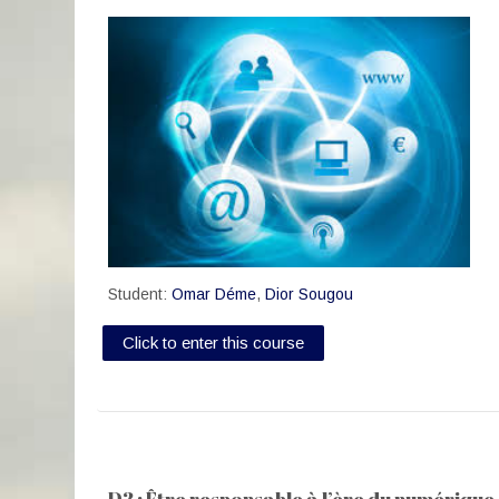
Student:
Omar Déme
,
Dior Sougou
Click to enter this course
D2 : Être responsable à l’ère du numérique