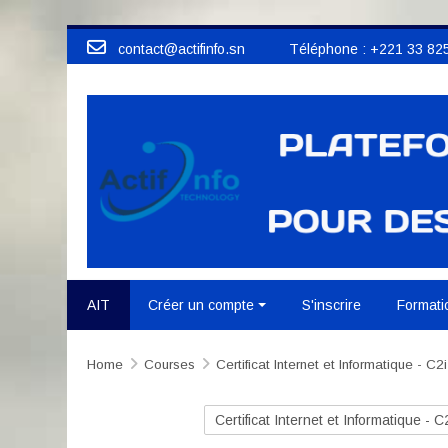
Skip to main content
contact@actifinfo.sn Téléphone : +221 33 825
AIT
Créer un compte
S'inscrire
Formati
Home
Courses
Certificat Internet et Informatique - C2i
Course categories