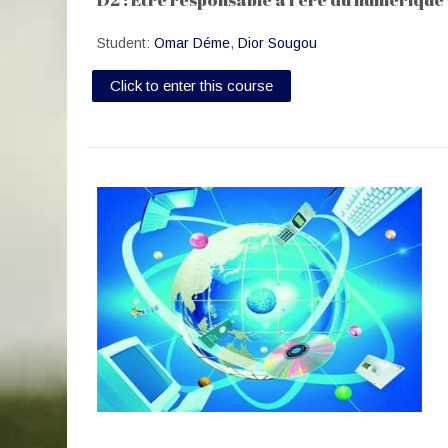
Student:
Omar Déme
,
Dior Sougou
Click to enter this course