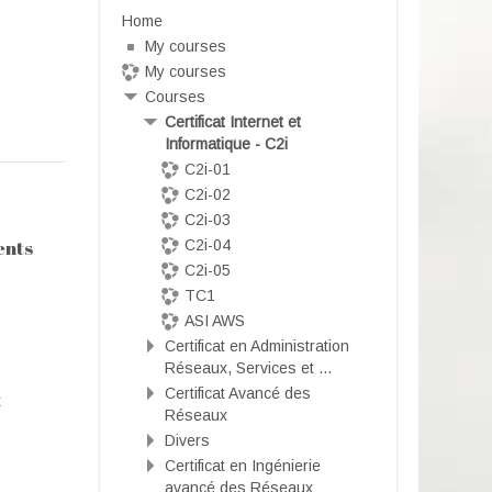
Home
My courses
My courses
Courses
Certificat Internet et
Informatique - C2i
C2i-01
C2i-02
C2i-03
ents
C2i-04
C2i-05
TC1
ASI AWS
Certificat en Administration
Réseaux, Services et ...
Certificat Avancé des
t
Réseaux
Divers
Certificat en Ingénierie
avancé des Réseaux