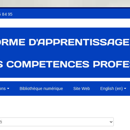
 84 95
ons
Bibliothèque numérique
Site Web
English ‎(en)‎