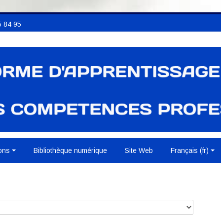
 84 95
ons
Bibliothèque numérique
Site Web
Français ‎(fr)‎