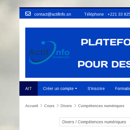
Passer au contenu principal
contact@actifinfo.sn Téléphone : +221 33 825
AIT
Créer un compte
S'inscrire
Formati
Accueil
Cours
Divers
Compétences numériques
Catégories de cours