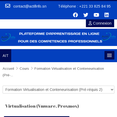
Passer au contenu principal
contact@actifinfo.sn Téléphone : +221 33 825 84 95
Connexion
AIT
Accueil
Créer un compte
Cours
Formation Virtualisation et Conteneurisation
(Pré-...
S'inscrire
Catégories de cours
Formations
Virtualisation (Vmware, Proxmox)
Bibliothèque numérique