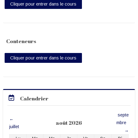
Cliquer pour entrer dans le cours
Site Web
Français ‎(fr)‎
Conteneurs
Cliquer pour entrer dans le cours
Passer Calendrier
Calendrier
septe
←
août 2026
mbre
juillet
→